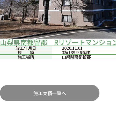
山梨県南都留郡 Rリゾートマンショ
竣工年月日
2020.11.01
規 模
3棟139戸6階建
施工場所
山梨県南都留郡
施工実績一覧へ