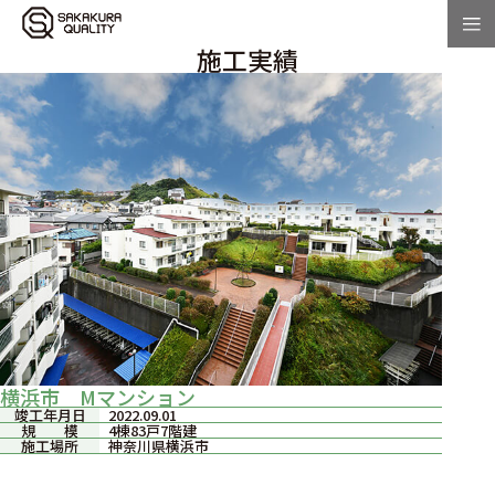
施工実績
横浜市 Mマンション
竣工年月日
2022.09.01
規 模
4棟83戸7階建
施工場所
神奈川県横浜市